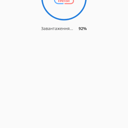
Завантаження...
92%