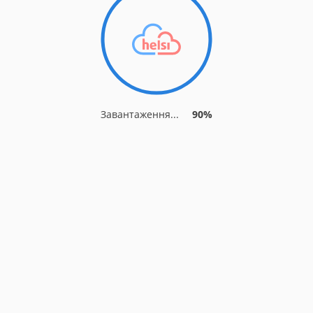
Завантаження...
90%