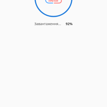
Завантаження...
92%