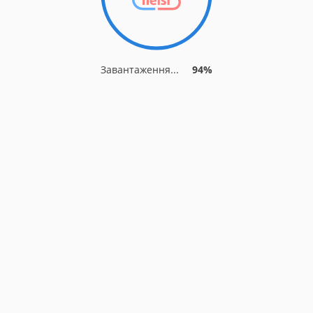
Завантаження...
94%