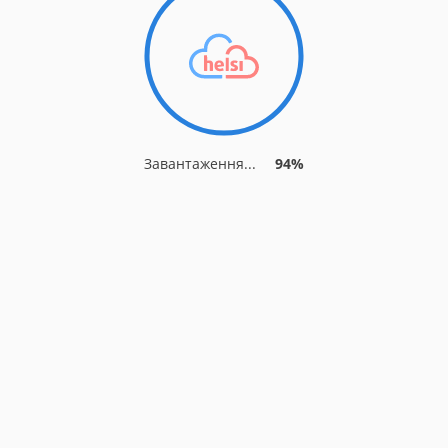
Завантаження...
94%