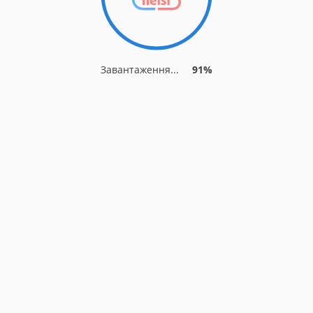
Завантаження...
91%