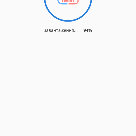
Завантаження...
94%