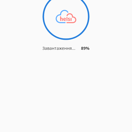
Завантаження...
94%