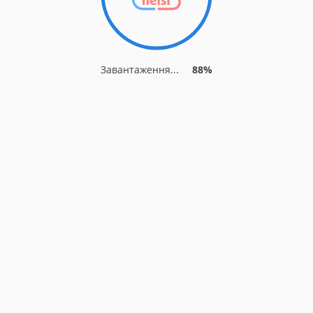
Завантаження...
92%