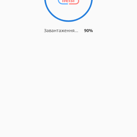
Завантаження...
90%