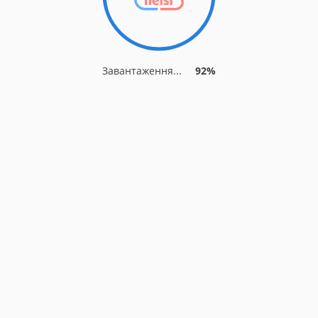
Завантаження...
92%