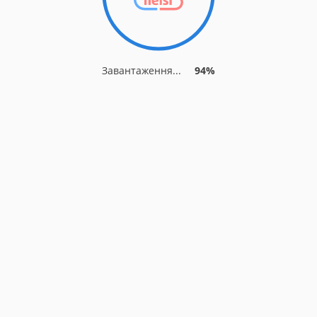
Завантаження...
94%