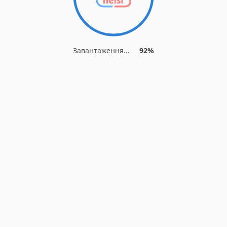
Завантаження...
92%