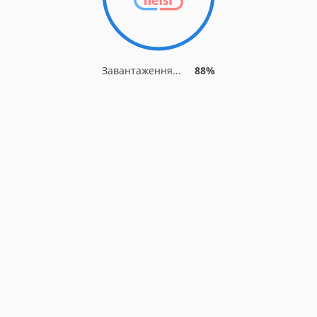
Завантаження...
88%