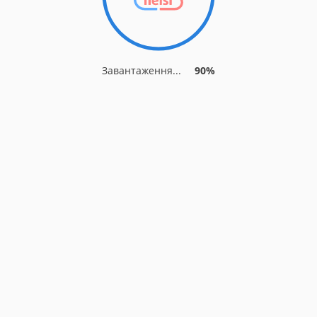
Завантаження...
90%