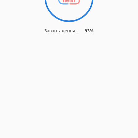
Завантаження...
93%