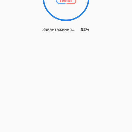
Завантаження...
92%