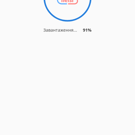
Завантаження...
91%