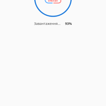
Завантаження...
93%