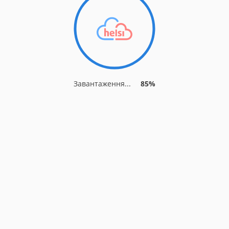
Завантаження...
88%