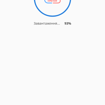
Завантаження...
93%