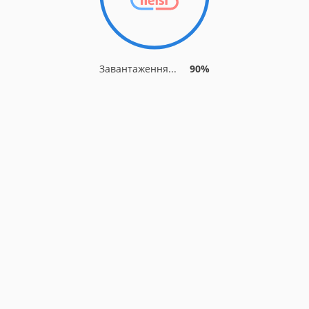
Завантаження...
90%