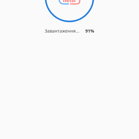
Завантаження...
91%