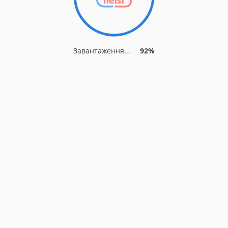
Завантаження...
92%