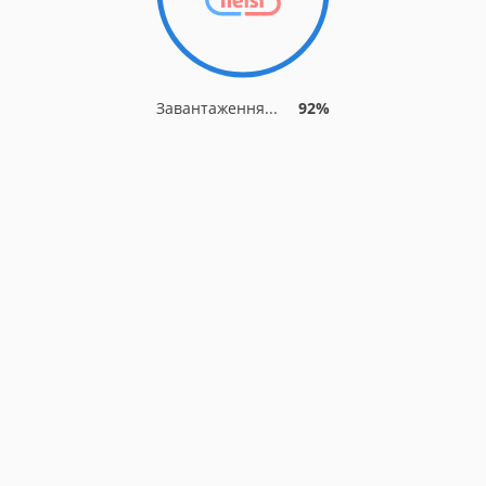
Завантаження...
92%