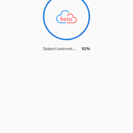
Завантаження...
92%