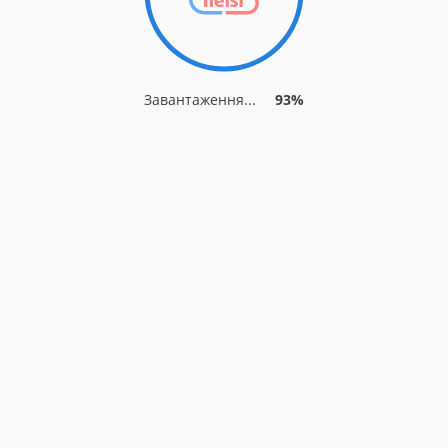
Завантаження...
93%