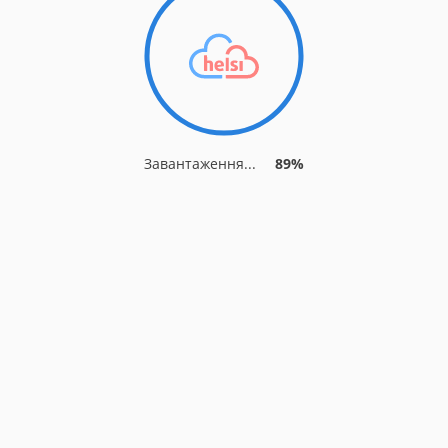
Завантаження...
94%