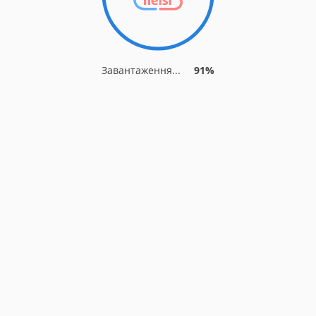
Завантаження...
91%