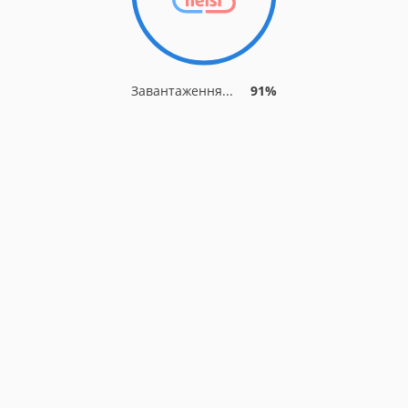
Завантаження...
91%