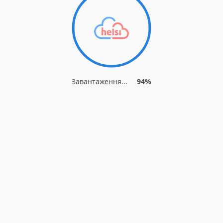
Завантаження...
94%