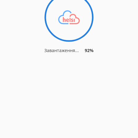
Завантаження...
92%