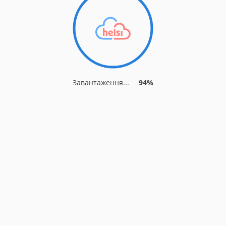
Завантаження...
94%