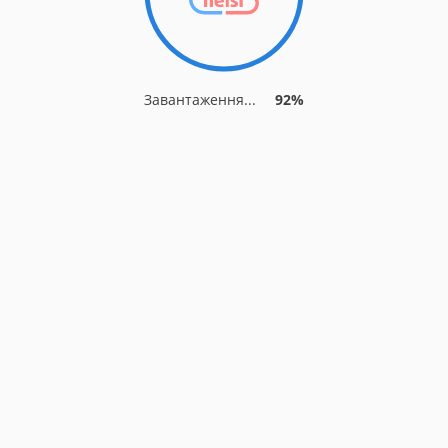
Завантаження...
92%