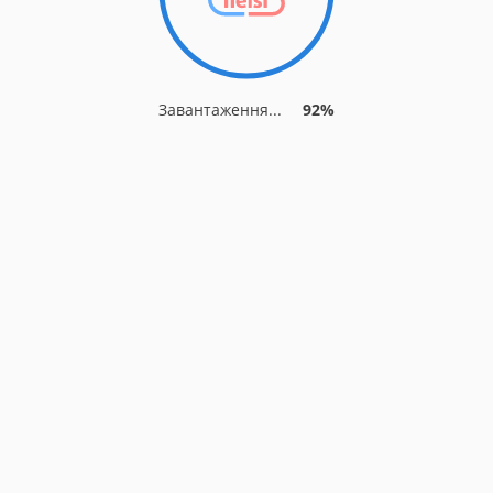
Завантаження...
92%