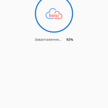
Завантаження...
92%