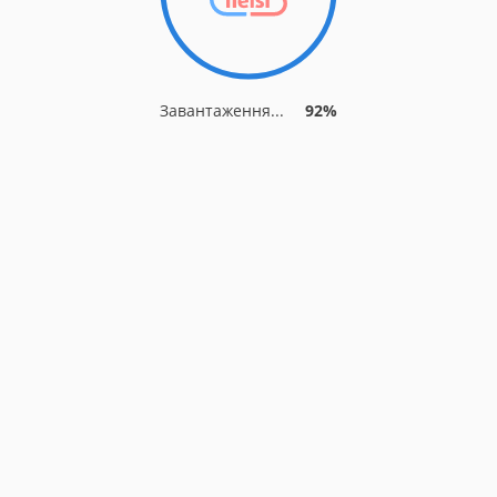
Завантаження...
92%