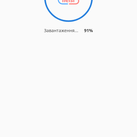
Завантаження...
91%