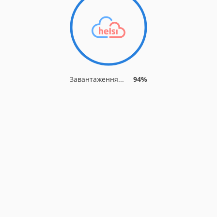
Завантаження...
94%