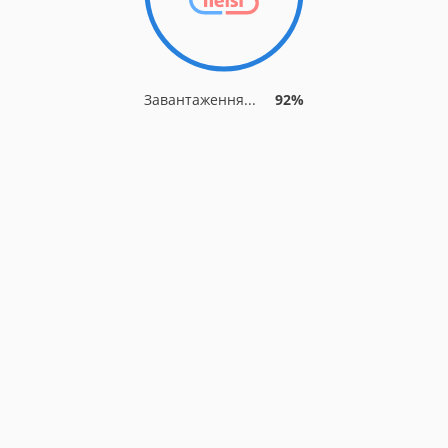
Завантаження...
92%