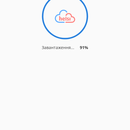
Завантаження...
91%