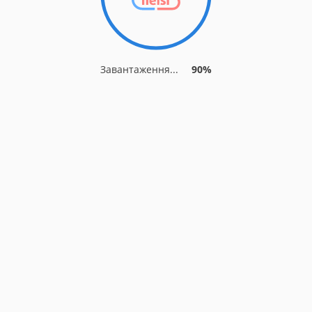
Завантаження...
90%