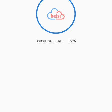
Завантаження...
92%