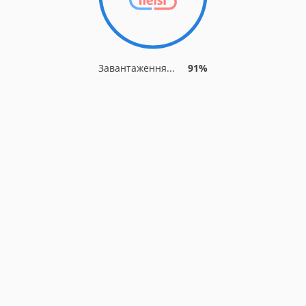
Завантаження...
91%