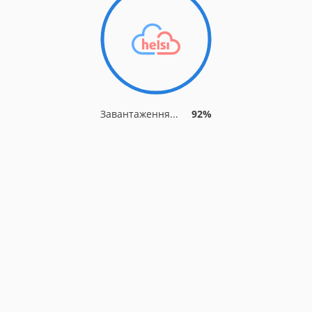
Завантаження...
92%