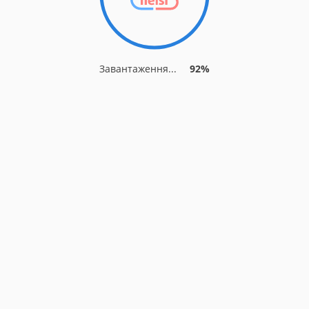
Завантаження...
92%