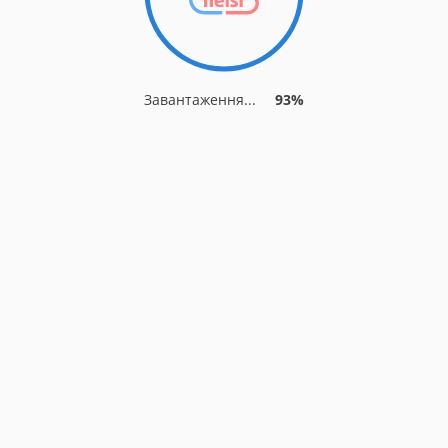
Завантаження...
93%