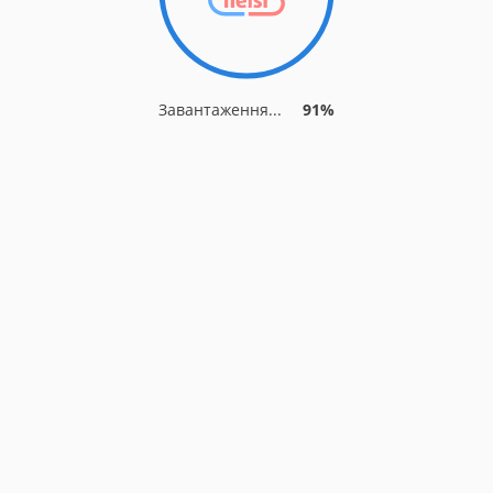
Завантаження...
91%