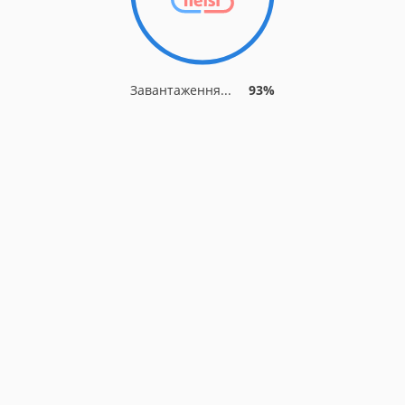
Завантаження...
93%