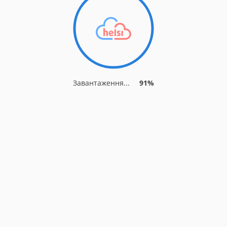
Завантаження...
91%